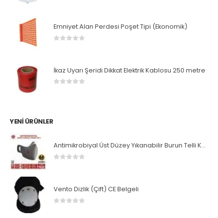
0
5 üzerinden
Emniyet Alan Perdesi Poşet Tipi (Ekonomik)
0
5 üzerinden
İkaz Uyarı Şeridi Dikkat Elektrik Kablosu 250 metre
0
5 üzerinden
YENI ÜRÜNLER
Antimikrobiyal Üst Düzey Yıkanabilir Burun Telli Koruyucu Maske
0
5 üzerinden
Vento Dizlik (Çift) CE Belgeli
0
5 üzerinden