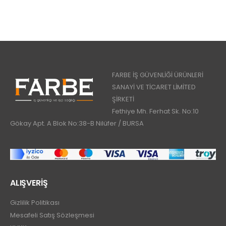
FARBE İŞ GÜVENLİĞİ ÜRÜNLERİ
SANAYİ VE TİCARET LİMİTED
ŞİRKETİ
Fethiye Mh. Ferhat Sk. No:10
Gökay Apt. A Blok No:38-B Nilüfer / BURSA
ALIŞVERİŞ
Gizlilik Politikası
Mesafeli Satış Sözleşmesi