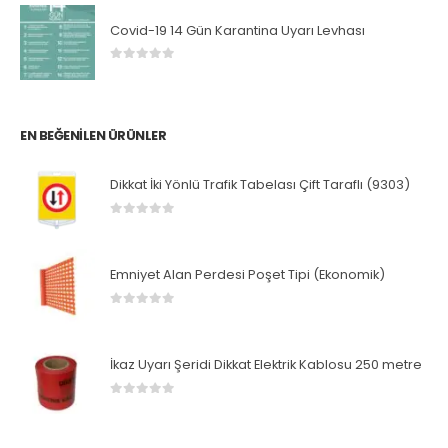
Covid-19 14 Gün Karantina Uyarı Levhası
0
5 üzerinden
EN BEĞENILEN ÜRÜNLER
Dikkat İki Yönlü Trafik Tabelası Çift Taraflı (9303)
0
5 üzerinden
Emniyet Alan Perdesi Poşet Tipi (Ekonomik)
0
5 üzerinden
İkaz Uyarı Şeridi Dikkat Elektrik Kablosu 250 metre
0
5 üzerinden