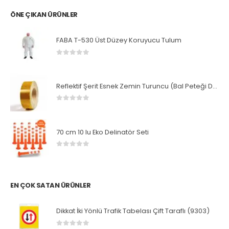
ÖNE ÇIKAN ÜRÜNLER
FABA T-530 Üst Düzey Koruyucu Tulum
0
5 üzerinden
Reflektif Şerit Esnek Zemin Turuncu (Bal Peteği Desenli)
0
5 üzerinden
70 cm 10 lu Eko Delinatör Seti
0
5 üzerinden
EN ÇOK SATAN ÜRÜNLER
Dikkat İki Yönlü Trafik Tabelası Çift Taraflı (9303)