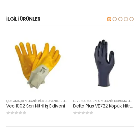
İLGILI ÜRÜNLER
ÇOK AMAÇLI MEKANIK RISK ELDIVENLERI
,
EL VE KOL KORUMA
EL VE KOL KORUMA
,
MEKANIK KORUMA ELDIVENLERI
Veo 1002 Sarı Nitril İş Eldiveni
Delta Plus VE722 Köpük Nitril Eldiven
0
5 üzerinden
0
5 üzerinden