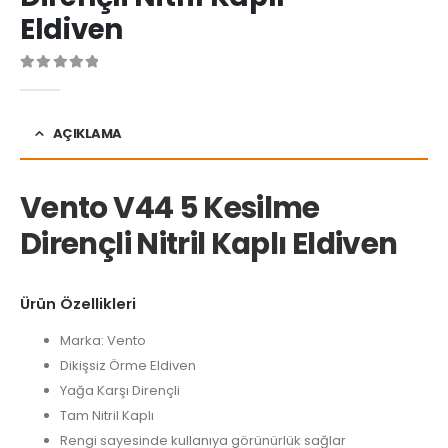
Eldiven
0
Warning
: printf(): Too few arguments in
/home/u488117620/do
AÇIKLAMA
Vento V44 5 Kesilme
Dirençli Nitril Kaplı Eldiven
Ürün Özellikleri
Marka: Vento
Dikişsiz Örme Eldiven
Yağa Karşı Dirençli
Tam Nitril Kaplı
Rengi sayesinde kullanıya görünürlük sağlar