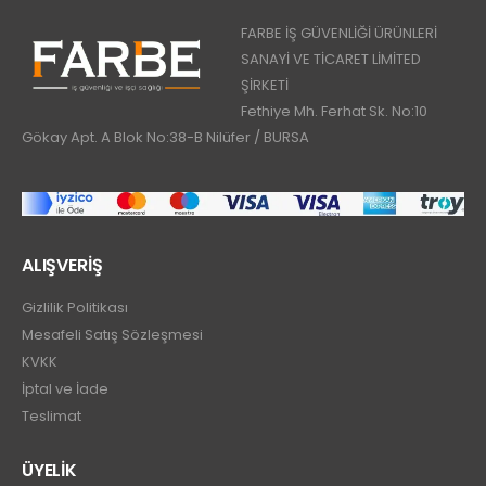
FARBE İŞ GÜVENLİĞİ ÜRÜNLERİ
SANAYİ VE TİCARET LİMİTED
ŞİRKETİ
Fethiye Mh. Ferhat Sk. No:10
Gökay Apt. A Blok No:38-B Nilüfer / BURSA
ALIŞVERİŞ
Gizlilik Politikası
Mesafeli Satış Sözleşmesi
KVKK
İptal ve İade
Teslimat
ÜYELİK