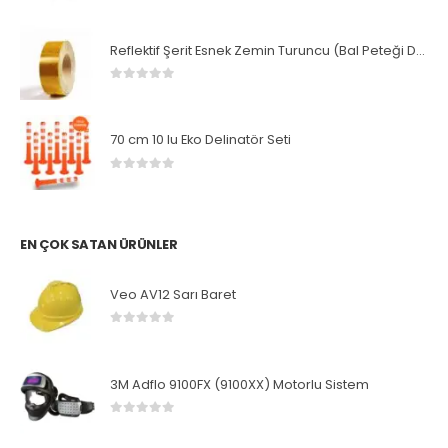
Reflektif Şerit Esnek Zemin Turuncu (Bal Peteği Desenli)
0
5 üzerinden
70 cm 10 lu Eko Delinatör Seti
0
5 üzerinden
EN ÇOK SATAN ÜRÜNLER
Veo AV12 Sarı Baret
0
5 üzerinden
3M Adflo 9100FX (9100XX) Motorlu Sistem
0
5 üzerinden