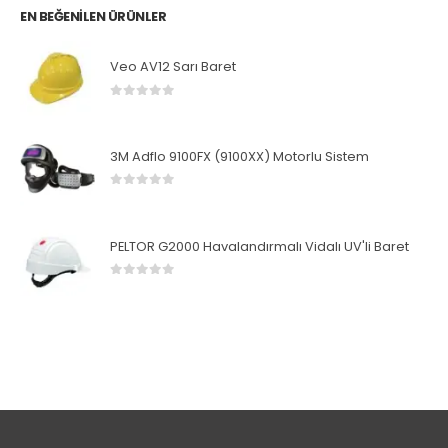
EN BEĞENILEN ÜRÜNLER
Veo AV12 Sarı Baret
0
5 üzerinden
3M Adflo 9100FX (9100XX) Motorlu Sistem
0
5 üzerinden
PELTOR G2000 Havalandırmalı Vidalı UV'li Baret
0
5 üzerinden