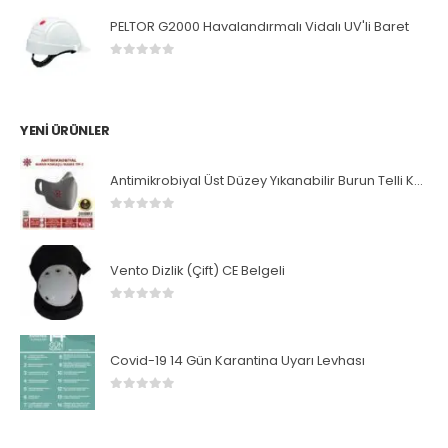
PELTOR G2000 Havalandırmalı Vidalı UV'li Baret
0
5 üzerinden
YENI ÜRÜNLER
Antimikrobiyal Üst Düzey Yıkanabilir Burun Telli Koruyucu Maske
0
5 üzerinden
Vento Dizlik (Çift) CE Belgeli
0
5 üzerinden
Covid-19 14 Gün Karantina Uyarı Levhası
0
5 üzerinden