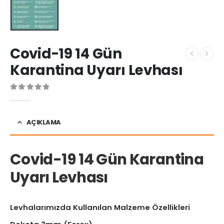
Covid-19 14 Gün
Karantina Uyarı Levhası
0
Warning
: printf(): Too few arguments in
/home/u488117620/do
AÇIKLAMA
Covid-19 14 Gün Karantina
Uyarı Levhası
Levhalarımızda Kullanılan Malzeme Özellikleri