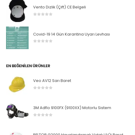
Vento Dizlik (Çift) CE Belgeli
0
5 üzerinden
Covid-19 14 Gün Karantina Uyarı Levhası
0
5 üzerinden
EN BEĞENILEN ÜRÜNLER
Veo AV12 Sarı Baret
0
5 üzerinden
3M Adflo 9100FX (9100XX) Motorlu Sistem
0
5 üzerinden
PELTOR G2000 Havalandırmalı Vidalı UV'li Baret