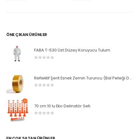
0
5 üzerinden
0
5 üzerinden
ÖNE ÇIKAN ÜRÜNLER
FABA T-530 Üst Düzey Koruyucu Tulum
0
5 üzerinden
Reflektif Şerit Esnek Zemin Turuncu (Bal Peteği Desenli)
0
5 üzerinden
70 cm 10 lu Eko Delinatör Seti
0
5 üzerinden
EN ÇOK SATAN ÜRÜNLER