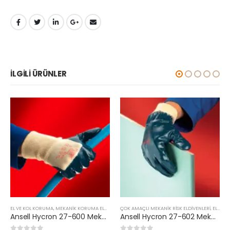
İLGILI ÜRÜNLER
EL VE KOL KORUMA
,
MEKANIK KORUMA ELDIVENLERI
ÇOK AMAÇLI MEKANIK RISK ELDIVENLERI
,
EL VE KOL KORUMA
Ansell Hycron 27-600 Mekanik Koruma
Ansell Hycron 27-602 Mekanik Koruma