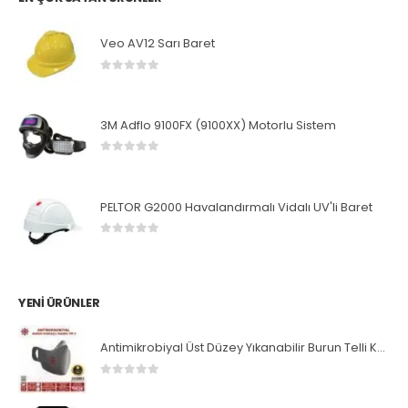
Veo AV12 Sarı Baret
0
5 üzerinden
3M Adflo 9100FX (9100XX) Motorlu Sistem
0
5 üzerinden
PELTOR G2000 Havalandırmalı Vidalı UV'li Baret
0
5 üzerinden
YENI ÜRÜNLER
Antimikrobiyal Üst Düzey Yıkanabilir Burun Telli Koruyucu Maske
0
5 üzerinden