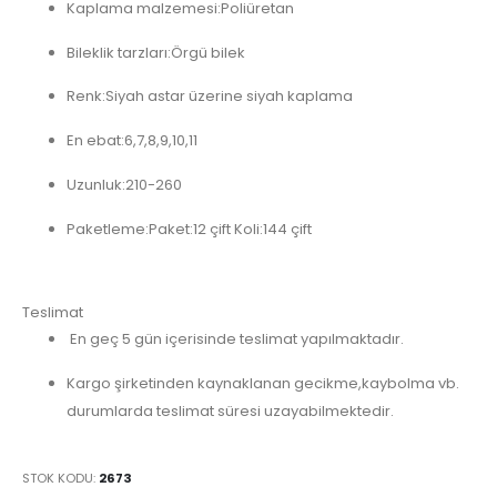
Kaplama malzemesi:Poliüretan
Bileklik tarzları:Örgü bilek
Renk:Siyah astar üzerine siyah kaplama
En ebat:6,7,8,9,10,11
Uzunluk:210-260
Paketleme:Paket:12 çift Koli:144 çift
Teslimat
En geç 5 gün içerisinde teslimat yapılmaktadır.
Kargo şirketinden kaynaklanan gecikme,kaybolma vb.
durumlarda teslimat süresi uzayabilmektedir.
STOK KODU:
2673