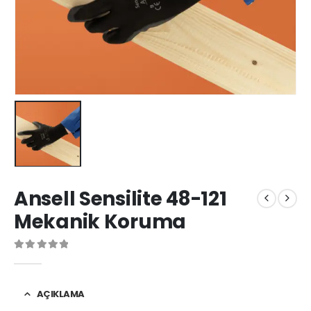
Ansell Sensilite 48-121
Mekanik Koruma
0
Warning
: printf(): Too few arguments in
/home/u488117620/do
AÇIKLAMA