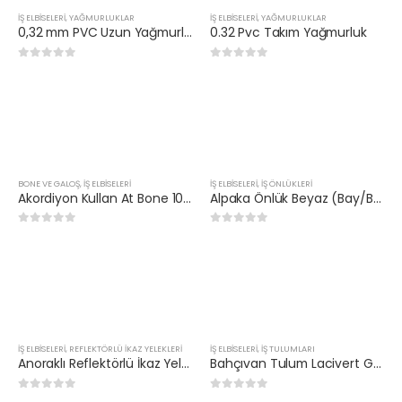
İŞ ELBİSELERİ
,
YAĞMURLUKLAR
İŞ ELBİSELERİ
,
YAĞMURLUKLAR
0,32 mm PVC Uzun Yağmurluk
0.32 Pvc Takım Yağmurluk
0
5 üzerinden
0
5 üzerinden
BONE VE GALOŞ
,
İŞ ELBİSELERİ
İŞ ELBİSELERİ
,
İŞ ÖNLÜKLERI
Akordiyon Kullan At Bone 100’lü Paket
Alpaka Önlük Beyaz (Bay/Bayan)
0
5 üzerinden
0
5 üzerinden
İŞ ELBİSELERİ
,
REFLEKTÖRLÜ İKAZ YELEKLERI
İŞ ELBİSELERİ
,
İŞ TULUMLARI
Anoraklı Reflektörlü İkaz Yeleği
Bahçıvan Tulum Lacivert Gabardin Kumaş
0
5 üzerinden
0
5 üzerinden