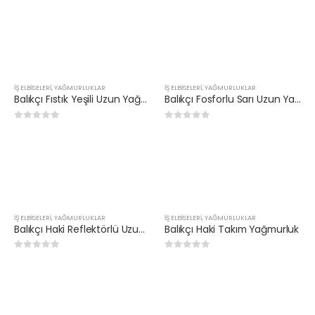
İŞ ELBİSELERİ
,
YAĞMURLUKLAR
İŞ ELBİSELERİ
,
YAĞMURLUKLAR
Balıkçı Fıstık Yeşili Uzun Yağmurluk (Standart Beden)
Balıkçı Fosforlu Sarı Uzun Yağmurluk (Standart Beden)
0
5 üzerinden
0
5 üzerinden
İŞ ELBİSELERİ
,
YAĞMURLUKLAR
İŞ ELBİSELERİ
,
YAĞMURLUKLAR
Balıkçı Haki Reflektörlü Uzun Yağmurluk
Balıkçı Haki Takım Yağmurluk
0
5 üzerinden
0
5 üzerinden