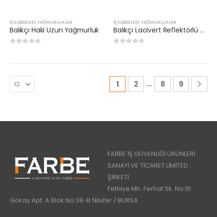
İŞ ELBİSELERİ
,
YAĞMURLUKLAR
İŞ ELBİSELERİ
,
YAĞMURLUKLAR
Balıkçı Haki Uzun Yağmurluk
Balıkçı Lacivert Reflektörlü Uzun Yağmurluk
0
5 üzerinden
0
5 üzerinden
…
1
2
8
9
FARBE İŞ GÜVENLİĞİ ÜRÜNLERİ
SANAYİ VE TİCARET LİMİTED
ŞİRKETİ
Fethiye Mh. Ferhat Sk. No:10
Gökay Apt. A Blok No:38-B Nilüfer / BURSA