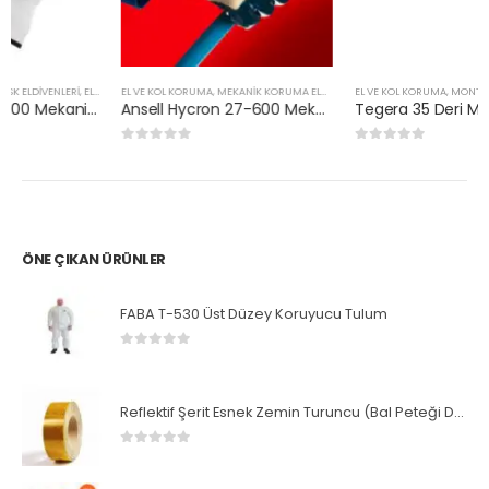
EL VE KOL KORUMA
,
MEKANIK KORUMA ELDIVENLERI
EL VE KOL KORUMA
,
MONTAJ ELDIVENLERI
Ansell Hycron 27-600 Mekanik Koruma
Tegera 35 Deri Montaj Eldiveni
0
5 üzerinden
0
5 üzerinden
ÖNE ÇIKAN ÜRÜNLER
FABA T-530 Üst Düzey Koruyucu Tulum
0
5 üzerinden
Reflektif Şerit Esnek Zemin Turuncu (Bal Peteği Desenli)
0
5 üzerinden