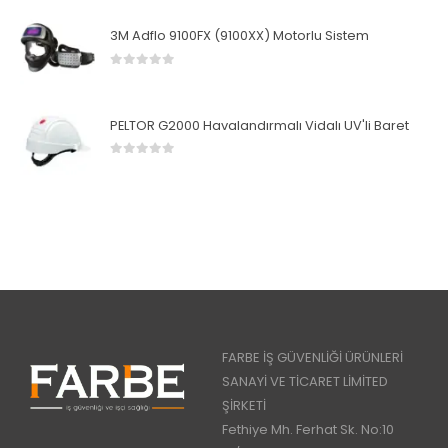
3M Adflo 9100FX (9100XX) Motorlu Sistem
0
5 üzerinden
PELTOR G2000 Havalandırmalı Vidalı UV'li Baret
0
5 üzerinden
FARBE İŞ GÜVENLİĞİ ÜRÜNLERİ
SANAYİ VE TİCARET LİMİTED
ŞİRKETİ
Fethiye Mh. Ferhat Sk. No:10