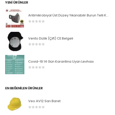
YENI ÜRÜNLER
Antimikrobiyal Üst Düzey Yıkanabilir Burun Telli Koruyucu Maske
0
5 üzerinden
Vento Dizlik (Çift) CE Belgeli
0
5 üzerinden
Covid-19 14 Gün Karantina Uyarı Levhası
0
5 üzerinden
EN BEĞENILEN ÜRÜNLER
Veo AV12 Sarı Baret
0
5 üzerinden