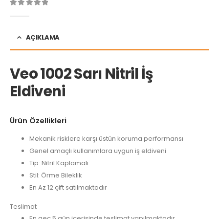
0
Warning
: printf(): Too few arguments in
/home/u488117620/do
AÇIKLAMA
Veo 1002 Sarı Nitril İş
Eldiveni
Ürün Özellikleri
Mekanik risklere karşı üstün koruma performansı
Genel amaçlı kullanımlara uygun iş eldiveni
Tip: Nitril Kaplamalı
Stil: Örme Bileklik
En Az 12 çift satılmaktadır
Teslimat
En geç 5 gün içerisinde teslimat yapılmaktadır.