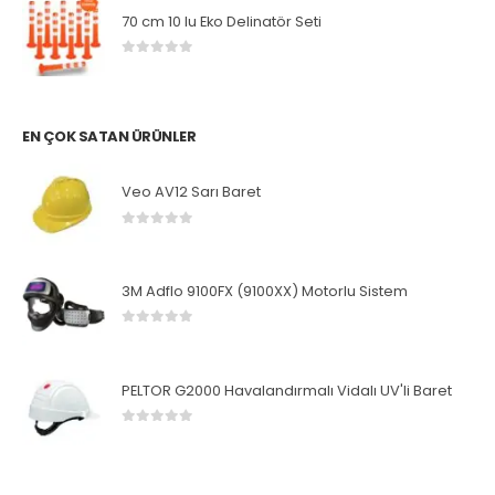
70 cm 10 lu Eko Delinatör Seti
0
5 üzerinden
EN ÇOK SATAN ÜRÜNLER
Veo AV12 Sarı Baret
0
5 üzerinden
3M Adflo 9100FX (9100XX) Motorlu Sistem
0
5 üzerinden
PELTOR G2000 Havalandırmalı Vidalı UV'li Baret
0
5 üzerinden